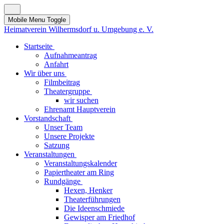
Mobile Menu Toggle
Heimatverein Wilhermsdorf u. Umgebung e. V.
Startseite
Aufnahmeantrag
Anfahrt
Wir über uns
Filmbeitrag
Theatergruppe
wir suchen
Ehrenamt Hauptverein
Vorstandschaft
Unser Team
Unsere Projekte
Satzung
Veranstaltungen
Veranstaltungskalender
Papiertheater am Ring
Rundgänge
Hexen, Henker
Theaterführungen
Die Ideenschmiede
Gewisper am Friedhof