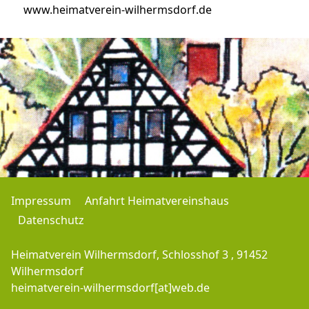
www.heimatverein-wilhermsdorf.de
Impressum
Anfahrt Heimatvereinshaus
Datenschutz
Heimatverein Wilhermsdorf, Schlosshof 3 , 91452
Wilhermsdorf
heimatverein-wilhermsdorf[at]web.de