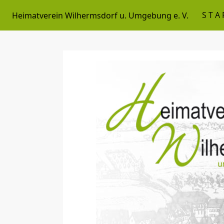
STA
Heimatverein Wilhermsdorf u. Umgebung e. V.