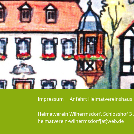
Impressum
Anfahrt Heimatvereinshaus
Heimatverein Wilhermsdorf, Schlosshof 3 
heimatverein-wilhermsdorf[at]web.de