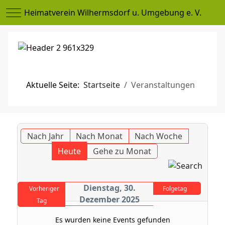
Mobile Menu Toggle
Heimatverein Wilhermsdorf u. Umgebung e. V.
Aktuelle Seite:
Startseite
Veranstaltungen
Nach Jahr
Nach Monat
Nach Woche
Heute
Gehe zu Monat
Dienstag, 30.
Vorheriger
Folgetag
Dezember 2025
Tag
Es wurden keine Events gefunden