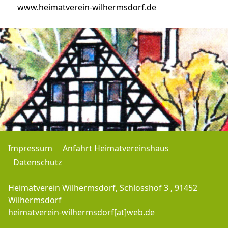
www.heimatverein-wilhermsdorf.de
Impressum
Anfahrt Heimatvereinshaus
Datenschutz
Heimatverein Wilhermsdorf, Schlosshof 3 , 91452
Wilhermsdorf
heimatverein-wilhermsdorf[at]web.de