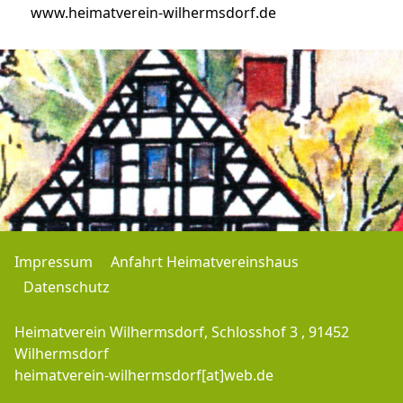
www.heimatverein-wilhermsdorf.de
Impressum
Anfahrt Heimatvereinshaus
Datenschutz
Heimatverein Wilhermsdorf, Schlosshof 3 , 91452
Wilhermsdorf
heimatverein-wilhermsdorf[at]web.de