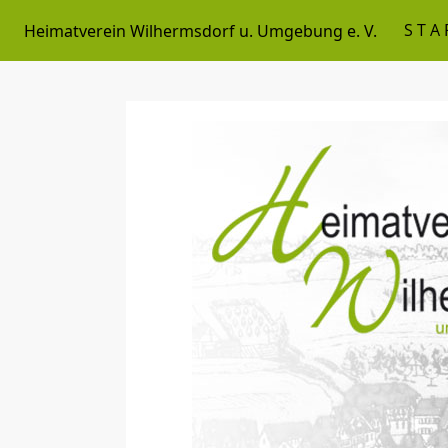
STA
Heimatverein Wilhermsdorf u. Umgebung e. V.