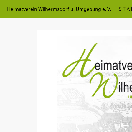
STA
Heimatverein Wilhermsdorf u. Umgebung e. V.