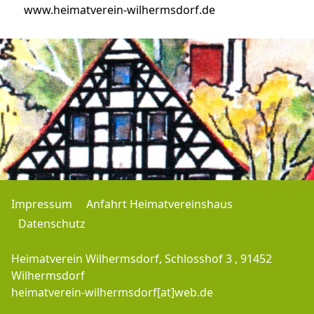
www.heimatverein-wilhermsdorf.de
Impressum
Anfahrt Heimatvereinshaus
Datenschutz
Heimatverein Wilhermsdorf, Schlosshof 3 , 91452
Wilhermsdorf
heimatverein-wilhermsdorf[at]web.de