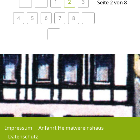
1
2
3
Seite 2 von 8
4
5
6
7
8
Impressum
Anfahrt Heimatvereinshaus
Datenschutz