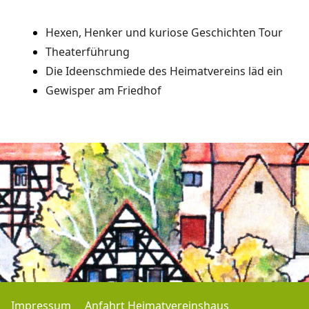
Hexen, Henker und kuriose Geschichten Tour
Theaterführung
Die Ideenschmiede des Heimatvereins läd ein
Gewisper am Friedhof
Vorheriger Beitrag: Theaterführung
Nächster Beitra
Zurück
Weiter
Impressum
Anfahrt Heimatvereinshaus