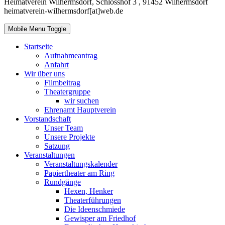
Heimatverein Wilhermsdorf, Schlosshof 3 , 91452 Wilhermsdorf
heimatverein-wilhermsdorf[at]web.de
Mobile Menu Toggle
Startseite
Aufnahmeantrag
Anfahrt
Wir über uns
Filmbeitrag
Theatergruppe
wir suchen
Ehrenamt Hauptverein
Vorstandschaft
Unser Team
Unsere Projekte
Satzung
Veranstaltungen
Veranstaltungskalender
Papiertheater am Ring
Rundgänge
Hexen, Henker
Theaterführungen
Die Ideenschmiede
Gewisper am Friedhof