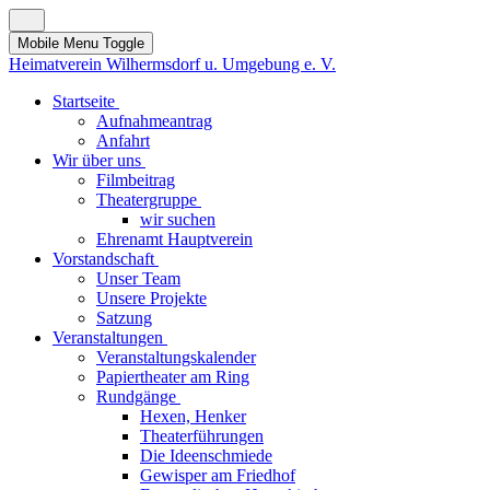
Mobile Menu Toggle
Heimatverein Wilhermsdorf u. Umgebung e. V.
Startseite
Aufnahmeantrag
Anfahrt
Wir über uns
Filmbeitrag
Theatergruppe
wir suchen
Ehrenamt Hauptverein
Vorstandschaft
Unser Team
Unsere Projekte
Satzung
Veranstaltungen
Veranstaltungskalender
Papiertheater am Ring
Rundgänge
Hexen, Henker
Theaterführungen
Die Ideenschmiede
Gewisper am Friedhof